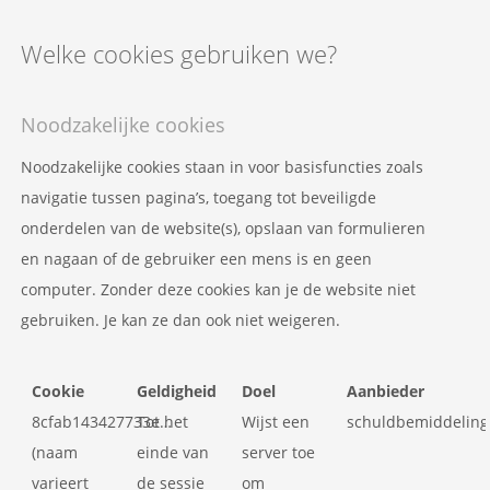
Welke cookies gebruiken we?
Noodzakelijke cookies
Noodzakelijke cookies staan in voor basisfuncties zoals
navigatie tussen pagina’s, toegang tot beveiligde
onderdelen van de website(s), opslaan van formulieren
en nagaan of de gebruiker een mens is en geen
computer. Zonder deze cookies kan je de website niet
gebruiken. Je kan ze dan ook niet weigeren.
Cookie
Geldigheid
Doel
Aanbieder
8cfab143427733e…
Tot het
Wijst een
schuldbemiddeling
(naam
einde van
server toe
varieert
de sessie
om