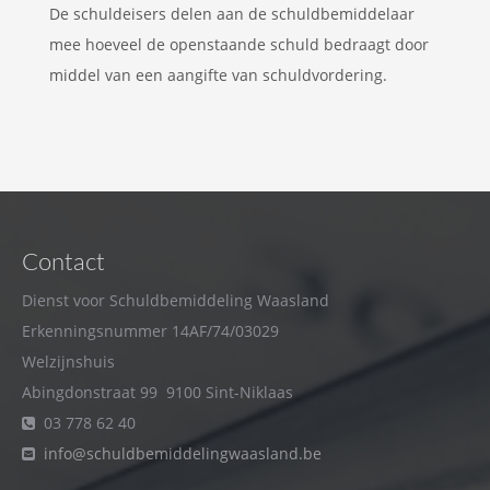
De schuldeisers delen aan de schuldbemiddelaar
mee hoeveel de openstaande schuld bedraagt door
middel van een aangifte van schuldvordering.
Contact
Dienst voor Schuldbemiddeling Waasland
Erkenningsnummer 14AF/74/03029
Welzijnshuis
Abingdonstraat 99 9100 Sint-Niklaas
03 778 62 40
info@schuldbemiddelingwaasland.be