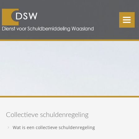
HOME
CONTACT
COLLECTIEVE SCHULDENREGELING
Wat?
Voor wie?
Hoe?
Gevolgen
Collectieve schuldenregeling
De minnelijke aanzuiveringsregeling
De gerechtelijke aanzuiveringsregeling
Wat is een collectieve schuldenregeling
Einde van de CSR