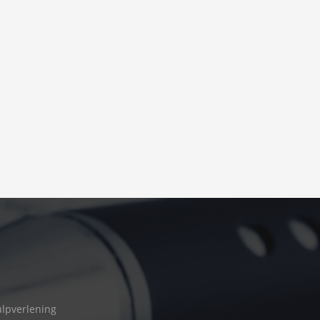
Dienst
voor
Schuldbemiddeli
Waasland
lpverlening