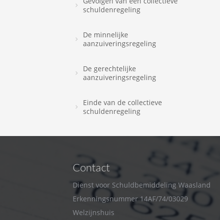
Gevolgen van een collectieve
schuldenregeling
De minnelijke
aanzuiveringsregeling
De gerechtelijke
aanzuiveringsregeling
Einde van de collectieve
schuldenregeling
Contact
Dienst voor Schuldbemiddeling Waasland
Erkenningsnummer 14AF/74/03029
Welzijnshuis