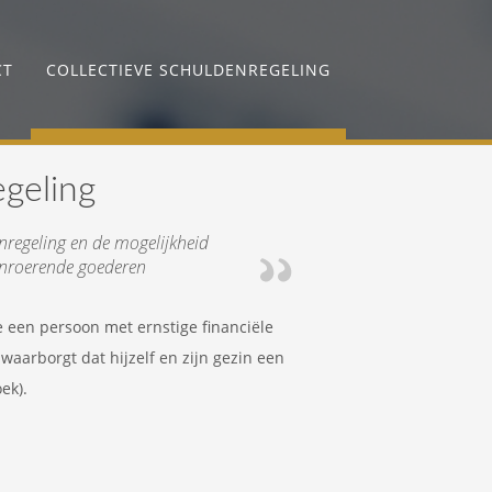
CT
COLLECTIEVE SCHULDENREGELING
egeling
enregeling en de mogelijkheid
onroerende goederen
 een persoon met ernstige financiële
 waarborgt dat hijzelf en zijn gezin een
ek).