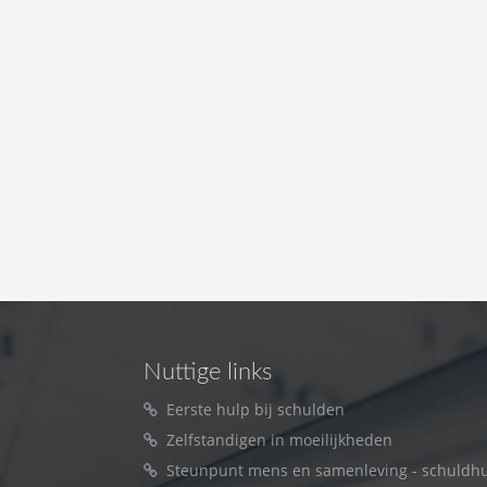
Nuttige links
Eerste hulp bij schulden
Zelfstandigen in moeilijkheden
Steunpunt mens en samenleving - schuldhu