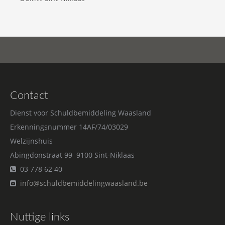
Contact
Dienst voor Schuldbemiddeling Waasland
Erkenningsnummer 14AF/74/03029
Welzijnshuis
Abingdonstraat 99 9100 Sint-Niklaas
03 778 62 40
info@schuldbemiddelingwaasland.be
Nuttige links